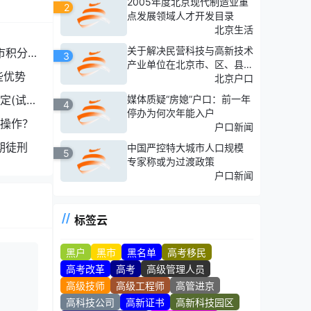
2005年度北京现代制造业重
2
点发展领域人才开发目录
北京生活
关于解决民营科技与高新技术
市积分落
3
产业单位在北京市、区、县人
些优势
才服务中心存档人员的夫妻两
北京户口
地分居问题的通知（试行）
定(试
媒体质疑“房媳”户口：前一年
4
停办为何次年能入户
操作？
户口新闻
期徒刑
中国严控特大城市人口规模
5
专家称或为过渡政策
户口新闻
标签云
黑户
黑市
黑名单
高考移民
高考改革
高考
高级管理人员
高级技师
高级工程师
高管进京
高科技公司
高新证书
高新科技园区