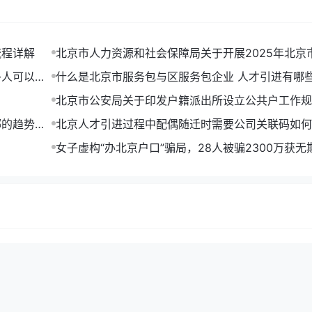
流程详解
北京市人力资源和社会保障局关于开展2025年北京
户申报工作的通告
多人可以拿
什么是北京市服务包与区服务包企业 人才引进有哪
北京市公安局关于印发户籍派出所设立公共户工作规
行)的通知
绑的趋势分
北京人才引进过程中配偶随迁时需要公司关联码如何
）
女子虚构“办北京户口”骗局，28人被骗2300万获无