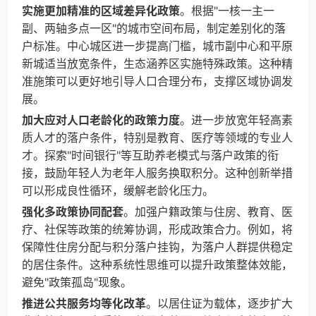
实施更加精准的区域差异化政策
。根据"一核一主一
副、两轴多点一区"的城市空间布局，制定差别化的落
户标准。中心城区进一步提高门槛，城市副中心和平原
新城适当放宽条件，生态涵养区实施特殊政策。这种精
准施策可以更好地引导人口合理分布，支撑区域协调发
展。
加大应对人口老龄化的政策力度
。进一步放宽年轻高素
质人才的落户条件，特别是教育、医疗等领域的专业人
才。探索"时间银行"等互助养老模式与落户政策的衔
接，鼓励年轻人为老年人服务换取积分。这种创新举措
可以形成良性循环，缓解老龄化压力。
强化多政策协同配套
。加强户籍政策与住房、教育、医
疗、社保等政策的统筹协调，形成政策合力。例如，将
保障性住房分配与积分落户挂钩，为落户人群提供稳定
的居住条件。这种系统性思维可以提升政策整体效能，
避免"政策孤岛"现象。
推进公共服务均等化改革
。以居住证为载体，逐步扩大