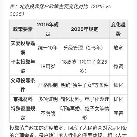
表：北京投靠落户政策主要变化对比（2015 vs
2025）
2015年规
变化趋
政策要素
2025年规定
定
势
夫妻投靠婚
统一10年
分级管理（2-5年）
放宽
龄
子女投靠年
18周岁（独生子女25
18周岁
微调
龄
岁）
父母投靠条
严格限制
明确"独生子女"等条件
细化
件
审批材料
多项证明
简化材料，电子化办理
优化
特殊家庭规
明确再婚、继子女等情
不明确
完善
定
形
投靠落户政策的适度放宽，回应了人民群众对家庭团聚
的合理需求，是户籍制度人性化的重要体现。相比人才