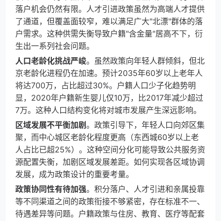
落户机会仍然有限。人才引进政策虽然为高端人才提供
了通道，但覆盖面较窄，难以满足广大"北漂"群体的落
户需求。这种供需失衡导致户籍"含金量"居高不下，衍
生出一系列社会问题。
人口老龄化挑战严峻
。虽然政策向年轻人群倾斜，但北
京老龄化进程仍在加速。预计2035年60岁以上老年人
将达700万，占比超过30%。户籍人口少子化趋势明
显，2020年户籍新生婴儿仅10万，比2017年减少超过
7万。这种人口结构变化将对城市发展产生深远影响。
区域发展不平衡加剧
。政策引导下，年轻人口向郊区集
聚，而中心城区老龄化程度更高（东西城60岁以上老
人占比已超25%）。这种空间分化可能导致公共服务资
源配置失衡，加剧区域发展差距。如何实现各区域协调
发展，成为政策设计的重要考量。
政策协同性有待加强
。积分落户、人才引进和亲属投靠
等不同渠道之间的政策衔接不够紧密，存在标准不一、
待遇差异等问题。户籍政策与住房、教育、医疗等配套