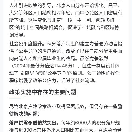
人才引进政策的引导，北京人口分布开始优化。昌平、
大兴等郊区人口结构相对年轻，而中心城区人口密度有
所下降。这种变化与北京"一核一主一副、两轴多点一
区"的城市空间战略相契合，促进了产城融合和区域协
调发展。
社会公平度提升
。积分落户制度的建立为普通劳动者提
供了公平竞争的落户通道，改变了以往户籍分配主要面
向高端人才和应届毕业生的格局。虽然竞争激烈
（2024年最低分值达114.46分），但这一制度设计体
现了"贡献导向"和"公平竞争"的原则。公开透明的操作
程序增强了政策公信力，促进了社会流动。
政策实施中存在的主要问题
尽管北京户籍政策改革取得显著成效，但仍存在一些
亟
待解决的问题
：
落户供需矛盾依然突出
。每年约6000人的积分落户规
模与近800万常住外来人口相比差距巨大，普通劳动者