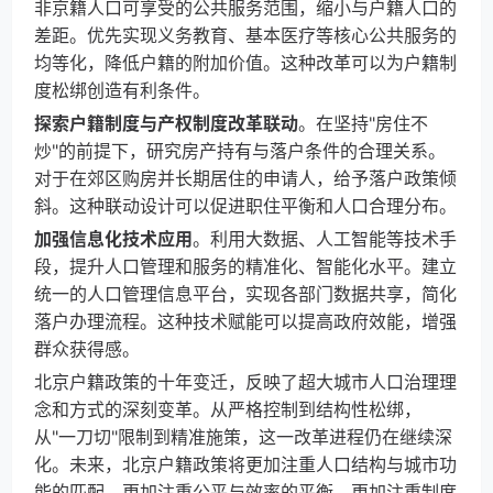
非京籍人口可享受的公共服务范围，缩小与户籍人口的
差距。优先实现义务教育、基本医疗等核心公共服务的
均等化，降低户籍的附加价值。这种改革可以为户籍制
度松绑创造有利条件。
探索户籍制度与产权制度改革联动
。在坚持"房住不
炒"的前提下，研究房产持有与落户条件的合理关系。
对于在郊区购房并长期居住的申请人，给予落户政策倾
斜。这种联动设计可以促进职住平衡和人口合理分布。
加强信息化技术应用
。利用大数据、人工智能等技术手
段，提升人口管理和服务的精准化、智能化水平。建立
统一的人口管理信息平台，实现各部门数据共享，简化
落户办理流程。这种技术赋能可以提高政府效能，增强
群众获得感。
北京户籍政策的十年变迁，反映了超大城市人口治理理
念和方式的深刻变革。从严格控制到结构性松绑，
从"一刀切"限制到精准施策，这一改革进程仍在继续深
化。未来，北京户籍政策将更加注重人口结构与城市功
能的匹配，更加注重公平与效率的平衡，更加注重制度