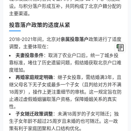
设。与积分落户形成互补，共同构成了北京户籍分配的
主要渠道。
投靠落户政策的适度从紧
2018-2021年间，北京对
亲属投靠落户
政策进行了适度
调整，主要体现在：
夫妻投靠条件
：取消了农业户口后，统一了城乡投
靠标准，堵住了历史遗留问题，假结婚获取北京户口难
度增加。
再婚家庭规定明确
：继子女投靠，需结婚满3年，且
继父母名下无子女或最多一个子女（且判给对方并不满
18周岁），操作上更注重细节的审核。这一规定旨在防
止通过虚假婚姻骗取落户资格，保障婚姻关系的真实
性。
子女随迁政策调整
：未满18周岁的子女可随迁；独
生子女年龄不超过25周岁且未婚的也可随迁。这一政
策有利于家庭团聚和人口结构优化。