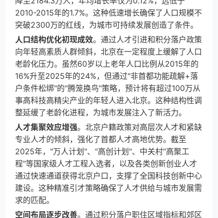
降至2184.3万人，年均增长率仅为0.12%，远低于
2010-2015年的1.7%。这种低速增长确保了人口规模不
突破2300万的红线，为城市可持续发展创造了条件。
人口结构优化初现成效
。通过人才引进和积分落户政策
向年轻高素质人群倾斜，北京在一定程度上缓解了人口
老龄化压力。虽然60岁以上老年人口比例从2015年的
16%升至2025年的24%，但通过"非首都功能疏解+落
户条件松绑"的"腾笼换鸟"策略，预计将有超过100万从
事高科技高精尖产业的年轻人进入北京。这种结构性调
整延缓了老龄化进程，为城市发展注入了新活力。
人才集聚效应增强
。北京户籍政策对高层次人才和紧缺
专业人才的倾斜，强化了首都人才高地优势。截至
2025年，"万人计划"、"高创计划"、中关村"高聚工
程"等国家级人才工程入选者，以及各类创新创业人才
通过快速通道获得北京户口，支撑了全国科技创新中心
建设。这种精准引才策略确保了人才供给与城市发展需
求的匹配。
空间布局逐步改善
。通过积分落户职住区域指标和郊区