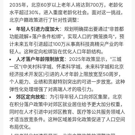
2035年，北京60岁以上老年人将达到700万，老龄化
水平超过30%，进入重度老龄化社会。面对这一挑战，
北京户籍政策进行了针对性调整：
年轻人引进力度加大
：规划明确提出要通过"非首都
功能疏解+落户条件松绑"，实现人口的"腾笼换鸟"，预
计未来五年引进超过100万从事高科技高精尖产业的年
轻人。这种定向松绑旨在优化人口年龄结构。
人才落户年龄限制放宽
：2025年政策显示，"三城
一区"(中关村科学城、怀柔科学城、未来科学城和北京
经济技术开发区)引进的人才年龄上限放宽至50周岁，
个人能力、业绩和贡献特别突出的可进一步放宽。这种
弹性化处理增强了对高端人才的吸引力。
郊区定向放松
：为引导年轻人口向郊区集聚，北京
在积分落户政策中对郊区就业居住给予更大加分权重，
同时在人才引进中对郊区教育、医疗等公共服务领域人
才适当放宽条件。这种区域差异化政策促进了人口空间
布局优化。