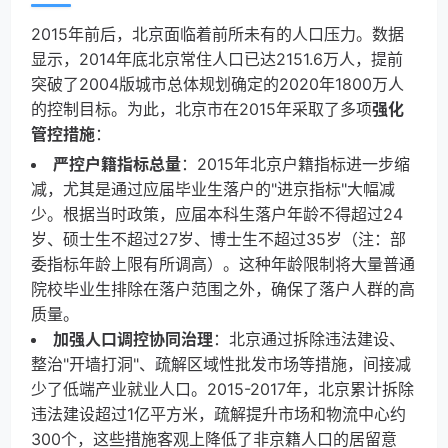
2015年前后，北京面临着前所未有的人口压力。数据
显示，2014年底北京常住人口已达2151.6万人，提前
突破了2004版城市总体规划确定的2020年1800万人
的控制目标。为此，北京市在2015年采取了多项
强化
管控措施
：
严控户籍指标总量
：2015年北京户籍指标进一步缩
减，尤其是通过应届毕业生落户的"进京指标"大幅减
少。根据当时政策，应届本科生落户年龄不得超过24
岁、硕士生不超过27岁、博士生不超过35岁（注：部
委指标年龄上限有所调高）。这种年龄限制将大量普通
院校毕业生排除在落户范围之外，确保了落户人群的高
质量。
加强人口调控协同治理
：北京通过拆除违法建设、
整治"开墙打洞"、疏解区域性批发市场等措施，间接减
少了低端产业就业人口。2015-2017年，北京累计拆除
违法建设超过1亿平方米，疏解提升市场和物流中心约
300个，这些措施客观上降低了非京籍人口的居留意