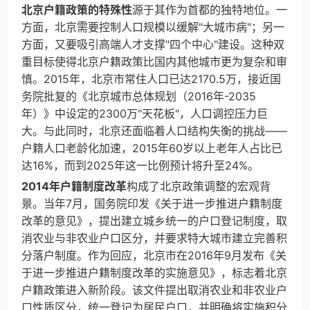
北京户籍政策的特殊性
源于其作为首都的独特地位。一
方面，北京需要控制人口规模以缓解"大城市病"；另一
方面，又要吸引高端人才支撑"四个中心"建设。这种双
重目标使得北京户籍政策比国内其他城市更为复杂和审
慎。2015年，北京市常住人口已达2170.5万，接近国
务院批复的《北京城市总体规划（2016年-2035
年）》中设定的2300万"天花板"，人口调控压力巨
大。与此同时，北京还面临着人口结构失衡的挑战——
户籍人口老龄化加速，2015年60岁以上老年人占比已
达16%，而到2025年这一比例预计将升至24%。
2014年户籍制度改革
构成了北京政策调整的宏观背
景。当年7月，国务院印发《关于进一步推进户籍制度
改革的意见》，提出建立城乡统一的户口登记制度，取
消农业与非农业户口区分，并要求特大城市建立完善积
分落户制度。作为回应，北京市在2016年9月发布《关
于进一步推进户籍制度改革的实施意见》，标志着北京
户籍政策进入新阶段。该文件提出取消农业和非农业户
口性质区分，统一登记为居民户口，并明确将实施积分