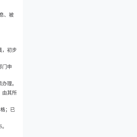
息、被
线，初步
部门申
策办理。
，由其所
资格；已
布。