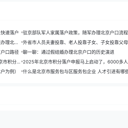
以快速落户
驻京部队军人家属落户政策，随军办理北京户口流程
速办理北京
外省市人员夫妻投靠、老人投靠子女、子女投靠父母
非农业户口
京户口路径
聊一聊：通过假结婚办理北京户口的历史演进
京市积分落
2025年北京市积分落户申报马上启动了，6000多
到北京户口
体户为例）
什么是北京市服务包与区服务包企业 人才引进有哪