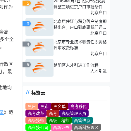
2006年9月1日北京市公安局
2
限作为
调整三项进京户口审批条件
北京户口
北京居住证与积分落户制度即
3
将出台，户口到底离我们还有
含高
多远？
北京户口
得多个全
北京市专业技术职务任职资格
4
。
评审收费标准
北京户口
行政区
5
朝阳区人才引进工作流程
分，最
人才引进
住地均
标签云
黑户
黑市
黑名单
高考移民
录
》范
高考改革
高考
高级管理人员
高级技师
高级工程师
高管进京
高科技公司
高新证书
高新科技园区