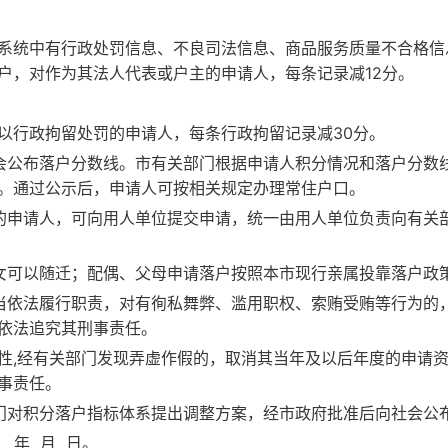
系统中有行政处罚信息、不良司法信息、商品服务质量不合格信
户，对作为其法人代表或户主的申请人，每条记录减12分。
以行政拘留处罚的申请人，每条行政拘留记录减30分。
会公布落户分数线。市有关部门根据申请人积分情况和落户分数
。通过公示后，申请人可按相关规定办理常住户口。
的申请人，可向用人单位提交申请，统一由用人单位负责向有关
女可以随迁；配偶、父母申请落户按照本市现行亲属投靠落户政
当依法履行职责，对有徇私舞弊、滥用职权、索贿受贿等行为的
依法追究其刑事责任。
性,经有关部门发现弄虚作假的，取消其当年及以后年度的申请
事责任。
门对积分落户指标体系提出调整方案，经市政府批准后向社会公
 年 月 日。