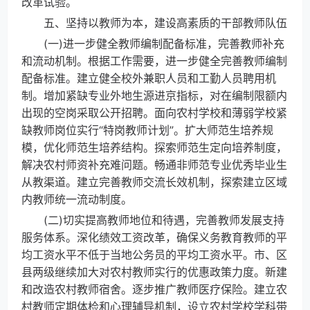
改革试验。
五、坚持以教师为本，建设高素质的干部教师队伍
(一)进一步健全教师编制配备标准，完善教师补充
和流动机制。根据工作需要，进一步健全完善教师编制
配备标准。建立健全校外兼职人员和工勤人员聘用机
制。增加紧缺专业外地生源进京指标，对在编制限额内
出现的空岗采取公开招聘。面向农村学校和薄弱学校紧
缺教师岗位实行“特岗教师计划”。扩大师范生培养规
模，优化师范生培养结构。探索师范生定向培养制度，
解决农村师资补充难问题。畅通非师范专业优秀毕业生
从教渠道。建立完善教师交流长效机制，探索建立区域
内教师统一流动制度。
(二)切实提高教师地位和待遇，完善教师发展支持
服务体系。深化绩效工资改革，确保义务教育教师的平
均工资水平不低于当地公务员的平均工资水平。市、区
县两级继续加大对农村教师实行的优惠政策力度。新建
和改造农村教师宿舍。逐步推广教师医疗保险。建立农
村教师定期体检和心理辅导机制，设立农村学校学科带