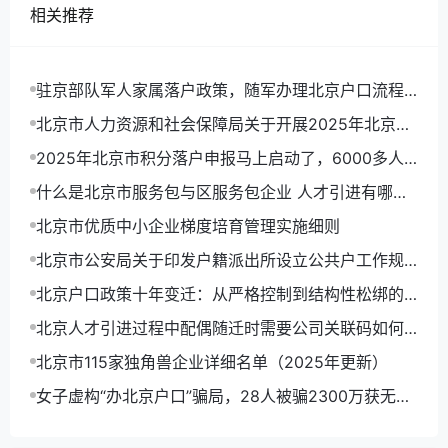
相关推荐
驻京部队军人家属落户政策，随军办理北京户口流程
详解
北京市人力资源和社会保障局关于开展2025年北京市
积分落户申报工作的通告
2025年北京市积分落户申报马上启动了，6000多人
可以拿到北京户口
什么是北京市服务包与区服务包企业 人才引进有哪些
优势
北京市优质中小企业梯度培育管理实施细则
北京市公安局关于印发户籍派出所设立公共户工作规
定(试行)的通知
北京户口政策十年变迁：从严格控制到结构性松绑的
趋势分析
北京人才引进过程中配偶随迁时需要公司关联码如何
操作？
北京市115家独角兽企业详细名单（2025年更新）
女子虚构“办北京户口”骗局，28人被骗2300万获无期
徒刑