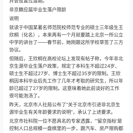
并会设置过渡期。
非京籍应届毕业生落户限龄
说明
就读于中国某著名师范院校师范专业的硕士三年级生王
欣桐（化名），本来再有一个月就要踏上北京一所公立
中学的讲台了——春节前，她刚跟这所学校草签了三方
协议。
但随后，王欣桐在高校论坛上发现有帖子称，今年非北
京生源毕业生落户政策，规定了本科生不超过24岁、
硕士生不超过27岁、博士生不超过35岁的限制。王欣
桐因本科毕业后先工作了几年才考取的研究生，所以年
龄已超过了27岁的限制。这意味着她此前谈好的工作
很可能泡汤了。
昨天，北京市人社局公布了“关于北京市引进非北京生
源毕业生有关年龄要求的说明”，承认了上述要求。
北京市社科院一位不愿具名的专家透露，“‘留京指标’是
控制人口总规模一盘棋里的一步，跟汽车、房产限购都