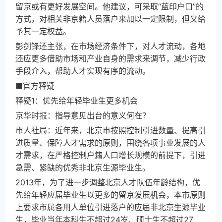
留京或有更好发展空间。他建议，可采取“蓝印户口”的
方式，对相关非京籍人员落户来加以一定限制，但又给
予其一定权益。
彭剑锋还主张，在市场经济条件下，对人才流动，各地
还应更多借助市场和产业自身的需求来调节，减少行政
手段介入，帮助人才实现有序的流动。
■官方释疑
释疑1：优先给年轻毕业生更多机会
京华时报：指导意见出台的意义何在？
市人社局：近年来，北京市按照控制引进数量、提高引
进质量、保障人才需求的原则，围绕各项事业发展的人
才需求，在严格控制户籍人口增长规模的前提下，引进
急需、紧缺的优秀非北京生源毕业生。
2013年，为了进一步调整北京人才队伍年龄结构，优
先给年轻应届毕业生以更多的留京发展机会，本市原则
上要求市属各用人单位引进落户的应届非北京生源毕业
生，毕业当年本科生不超过24岁、硕士生不超过27