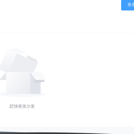
发
赶快来坐沙发