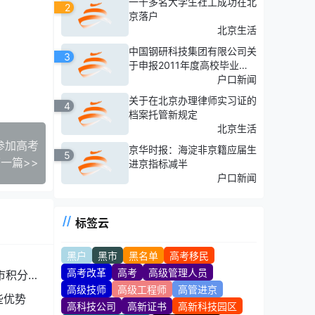
一千多名大学生社工成功在北
2
京落户
北京生活
中国钢研科技集团有限公司关
3
于申报2011年度高校毕业生
接收计划的通知
户口新闻
关于在北京办理律师实习证的
4
档案托管新规定
北京生活
参加高考
京华时报：海淀非京籍应届生
5
一篇>>
进京指标减半
户口新闻
标签云
黑户
黑市
黑名单
高考移民
高考改革
高考
高级管理人员
市积分落
高级技师
高级工程师
高管进京
些优势
高科技公司
高新证书
高新科技园区