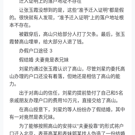
迁入证明上的落户地址不存在
让张玉霞没想到的是，这些“准予迁入证明”都是假
的。很快就有人发现，“准予迁入证明”上的落户地址根
本不存在。
被戳穿后，高山只给部分人打了欠条。最后，张玉
霞替高山埋单，给大部分人退了钱。
办假户口途径 3
假结婚 夫妻竟是表兄妹
刘星灼通过张玉霞认识了高山，尽管刘星灼委托高
山办理的户口还没有着落，但她还是相信了高山的能
力。
出于对高山的信任，刘星灼提前垫付了自己和5名
亲戚朋友办理户口的费用10万元，直接交给了高山。
在高山授意下，刘星灼等人纷纷办了假结婚，其中
有一对竟然是表兄妹。
为了能够按照高山的安排以“夫妻投靠”的形式将户
口迁入北京，表哥高某和表妹郭某找人伪造了一份结婚