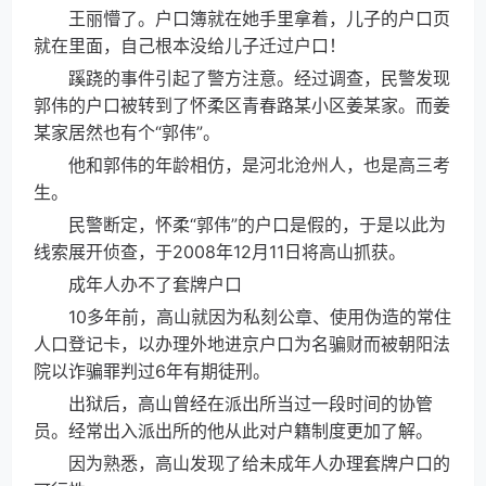
王丽懵了。户口簿就在她手里拿着，儿子的户口页
就在里面，自己根本没给儿子迁过户口！
蹊跷的事件引起了警方注意。经过调查，民警发现
郭伟的户口被转到了怀柔区青春路某小区姜某家。而姜
某家居然也有个“郭伟”。
他和郭伟的年龄相仿，是河北沧州人，也是高三考
生。
民警断定，怀柔“郭伟”的户口是假的，于是以此为
线索展开侦查，于2008年12月11日将高山抓获。
成年人办不了套牌户口
10多年前，高山就因为私刻公章、使用伪造的常住
人口登记卡，以办理外地进京户口为名骗财而被朝阳法
院以诈骗罪判过6年有期徒刑。
出狱后，高山曾经在派出所当过一段时间的协管
员。经常出入派出所的他从此对户籍制度更加了解。
因为熟悉，高山发现了给未成年人办理套牌户口的