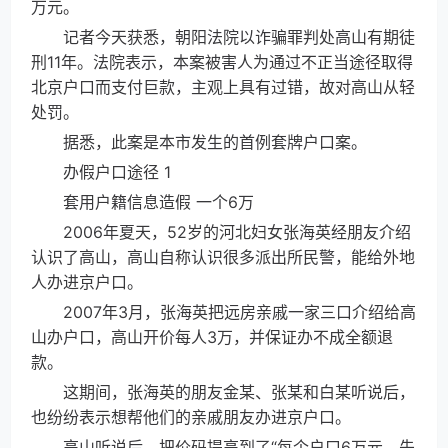
万元。
记者今天获悉，朝阳法院以诈骗罪判处高山有期徒
刑11年。法院表示，本案被害人为通过不正当途径取得
北京户口而支付巨款，主观上具有过错，故对高山从轻
处罚。
据悉，此案是本市发生的首例套牌户口案。
办假户口途径 1
套用户籍信息造假 一个6万
2006年夏天，52岁的河北妇女张海英经朋友介绍
认识了高山，高山自称认识很多派出所民警，能给外地
人办进京户口。
2007年3月，张海英把远房亲戚一家三口介绍给高
山办户口，高山开价每人3万，并保证办不成全额退
款。
这期间，张海英的朋友金某、张某和白某听说后，
也纷纷表示想帮他们的亲戚朋友办进京户口。
高山听说后，把价码提高到了“每个户口6万元，先