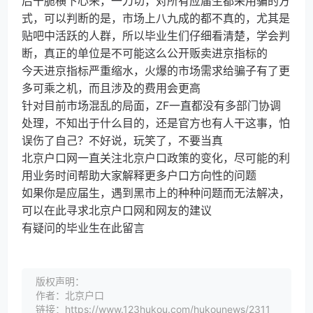
后干脆横下心来，一刀切，对所有应届生都采用骗的方
式，可以判断的是，市场上八九成的都不真的，尤其是
贴吧中活跃的人群，所以毕业生们仔细看清楚，学会判
断，真正的单位是不可能这么公开贩卖进京指标的
今天进京指标严重缩水，火爆的市场需求给骗子有了更
多可乘之机，而且涉及的费用会更高
针对目前市场混乱的局面，ZF一直都没有多部门协调
处理，不知出于什么目的，还是官方也有人干这事，怕
误伤了自己？不好说，玩笑了，不要当真
北京户口网一直关注北京户口政策的变化，尽可能的利
用业务时间帮助大家解释更多户口方向性的问题
如果你是应届生，遇到黑市上的种种问题而无法解决，
可以在此寻求北京户口网和网友的建议
有疑问的毕业生在此留言
版权声明：
作者：北京户口
链接：https://www.123hukou.com/hukounews/2311