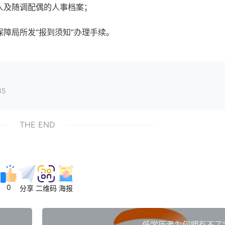
人及随调配偶的人事档案；
；
障局所发“报到须知”办理手续。
35
THE END
0
分享
二维码
海报
低学历者为何拥有不了“