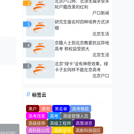
北京户口网：北漂无福享受本
2
轮户籍改革的红利
户口新闻
研究生报名时四种培养方式详
3
细
北京生活
京籍人士到北京教委抗议异地
4
高考 称权益受损大
北京生活
北京“绿卡”没有神奇效果，绿
5
卡子女同样不能在京高考
北京户口
标签云
黑户
黑市
黑名单
高考移民
高考改革
高考
高级管理人员
高级技师
高级工程师
高管进京
高科技公司
高新证书
高新科技园区
好前程”