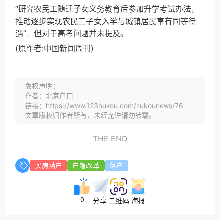
“研究农民工随迁子女义务教育后参加升学考试办法，
推动逐步实现农民工子女入学与城镇居民享有同等待
遇”，但对于高考问题并未提及。
(原作者:中国新闻周刊)
版权声明：
作者：北京户口
链接：https://www.123hukou.com/hukounews/76
文章版权归作者所有，未经允许请勿转载。
THE END
买房落户
户籍改革
落户
0
分享
二维码
海报