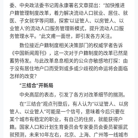
委、中央政法委书记周永康署名文章提出：“加快推进
户籍管理制度改革，着力解决流动人口就业、居住、就
医、子女就学等问题，探索‘以证管人、以房管人、以
业管人’的流动人口服务管理新模式，提升流动人口服
务管理水平。”此文甫一面世，即引发各方关注。
数位接近户籍制度相关决策部门的权威学者告诉
《中国新闻周刊》，这一次对于户籍制度的改革已然是
蓄势待发。与此改革息息相关的公众亦敏感地打探：由
于没有居住地户口而受到或多或少歧视的命运将会面临
怎样的改变？
“三结合”开新局
中央高层的表态，引发了各方对改革细节的揣测。
在“三结合”观点刊登后，有人认为“以证管人、以房
管人、以业管人”可能是一个信号，意味着今后只要在
某个城市有稳定的职业，有自己的住房，就能获得户
籍。国家人口和计划生育委员会专家委员会委员翟振武
就预测，未来10年左右，北京、上海、广州等一线城市