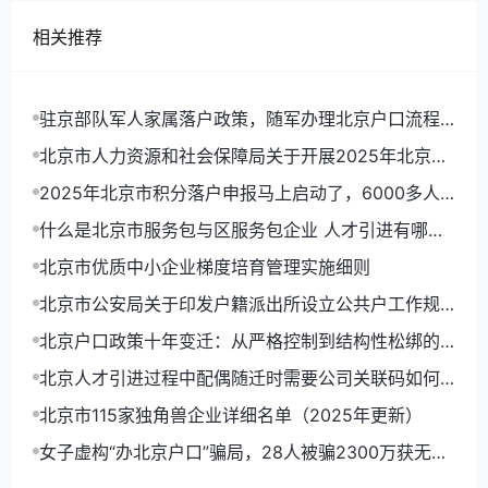
相关推荐
驻京部队军人家属落户政策，随军办理北京户口流程
详解
北京市人力资源和社会保障局关于开展2025年北京市
积分落户申报工作的通告
2025年北京市积分落户申报马上启动了，6000多人
可以拿到北京户口
什么是北京市服务包与区服务包企业 人才引进有哪些
优势
北京市优质中小企业梯度培育管理实施细则
北京市公安局关于印发户籍派出所设立公共户工作规
定(试行)的通知
北京户口政策十年变迁：从严格控制到结构性松绑的
趋势分析
北京人才引进过程中配偶随迁时需要公司关联码如何
操作？
北京市115家独角兽企业详细名单（2025年更新）
女子虚构“办北京户口”骗局，28人被骗2300万获无期
徒刑