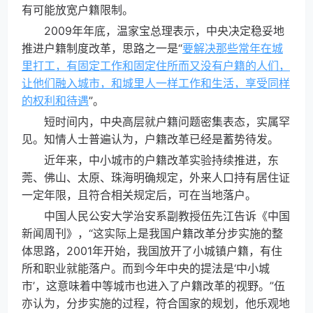
有可能放宽户籍限制。
2009年年底，温家宝总理表示，中央决定稳妥地
推进户籍制度改革，思路之一是“
要解决那些常年在城
里打工，有固定工作和固定住所而又没有户籍的人们，
让他们融入城市，和城里人一样工作和生活，享受同样
的权利和待遇
”。
短时间内，中央高层就户籍问题密集表态，实属罕
见。知情人士普遍认为，户籍改革已经是蓄势待发。
近年来，中小城市的户籍改革实验持续推进，东
莞、佛山、太原、珠海明确规定，外来人口持有居住证
一定年限，且符合相关规定后，可在当地落户。
中国人民公安大学治安系副教授伍先江告诉《中国
新闻周刊》，“这实际上是我国户籍改革分步实施的整
体思路，2001年开始，我国放开了小城镇户籍，有住
所和职业就能落户。而到今年中央的提法是‘中小城
市’，这意味着中等城市也进入了户籍改革的视野。”伍
亦认为，分步实施的过程，符合国家的规划，他乐观地