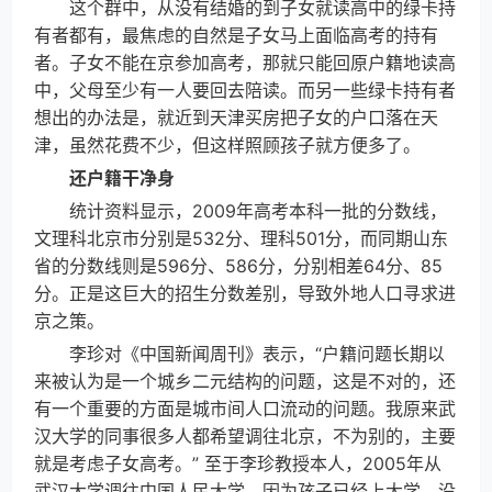
这个群中，从没有结婚的到子女就读高中的绿卡持
有者都有，最焦虑的自然是子女马上面临高考的持有
者。子女不能在京参加高考，那就只能回原户籍地读高
中，父母至少有一人要回去陪读。而另一些绿卡持有者
想出的办法是，就近到天津买房把子女的户口落在天
津，虽然花费不少，但这样照顾孩子就方便多了。
还户籍干净身
统计资料显示，2009年高考本科一批的分数线，
文理科北京市分别是532分、理科501分，而同期山东
省的分数线则是596分、586分，分别相差64分、85
分。正是这巨大的招生分数差别，导致外地人口寻求进
京之策。
李珍对《中国新闻周刊》表示，“户籍问题长期以
来被认为是一个城乡二元结构的问题，这是不对的，还
有一个重要的方面是城市间人口流动的问题。我原来武
汉大学的同事很多人都希望调往北京，不为别的，主要
就是考虑子女高考。” 至于李珍教授本人，2005年从
武汉大学调往中国人民大学，因为孩子已经上大学，没