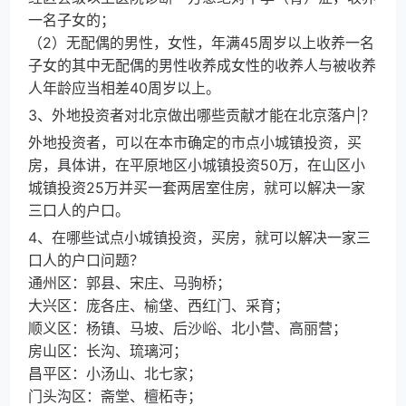
一名子女的；
（2）无配偶的男性，女性，年满45周岁以上收养一名
子女的其中无配偶的男性收养成女性的收养人与被收养
人年龄应当相差40周岁以上。
3、外地投资者对北京做出哪些贡献才能在北京落户|？
外地投资者，可以在本市确定的市点小城镇投资，买
房，具体讲，在平原地区小城镇投资50万，在山区小
城镇投资25万并买一套两居室住房，就可以解决一家
三口人的户口。
4、在哪些试点小城镇投资，买房，就可以解决一家三
口人的户口问题？
通州区：郭县、宋庄、马驹桥；
大兴区：庞各庄、榆垡、西红门、采育；
顺义区：杨镇、马坡、后沙峪、北小营、高丽营；
房山区：长沟、琉璃河；
昌平区：小汤山、北七家；
门头沟区：斋堂、檀柘寺；