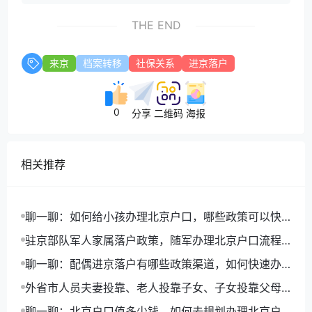
THE END
来京
档案转移
社保关系
进京落户
0
分享
二维码
海报
相关推荐
聊一聊：如何给小孩办理北京户口，哪些政策可以快
速落户
驻京部队军人家属落户政策，随军办理北京户口流程
详解
聊一聊：配偶进京落户有哪些政策渠道，如何快速办
理北京户口
外省市人员夫妻投靠、老人投靠子女、子女投靠父母
进京入非农业户口
聊一聊：北京户口值多少钱，如何去规划办理北京户