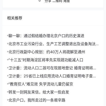
0
分享
二维码
海报
相关推荐
聊一聊：通过假结婚办理北京户口的历史演进
北京市工业污染行业、生产工艺调整退出及设备淘汰
目录(2014年版)
北京行政副中心规划：约40万人将疏解至通州
“十三五”时期海淀区将率先实现疏功能减人口
卫计委：流动人口二孩可在现居地登记 婚育证明将电
子化
卫计委：25省已上线应用流动人口婚育证明电子查询
平台
“教育控人”难见效 失学流动儿童仍留京
转发一封网友来信，给大家一些启发
北京户口，我所走过的一条艰辛路