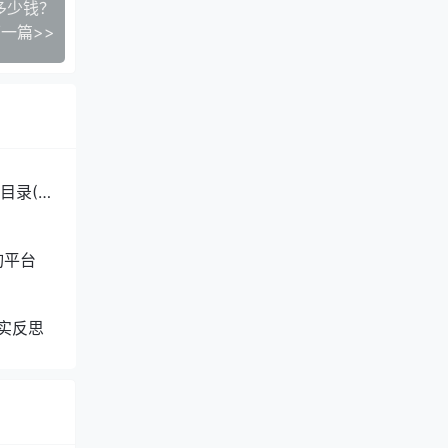
多少钱？
一篇>>
目录(2
询平台
实反思