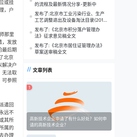
位或挂
的流程及最新情况分享-更新中
理，户
发布了:北京市工业污染行业、生产
工艺调整退出及设备淘汰目录(2014
年版)
发布了:《北京市积分落户管理办
师那里
法》征求意见稿全文
遣，发放
发布了:《北京市居住证管理办法》
的最后期
草案送审稿全文
到了北京
以解决户
文章列表
，无法取
，可参照
1
派遣回
永远不
高新技术企业申请了有什么好处？如何申
或其所
请的高新技术企业？
所属的
去办理