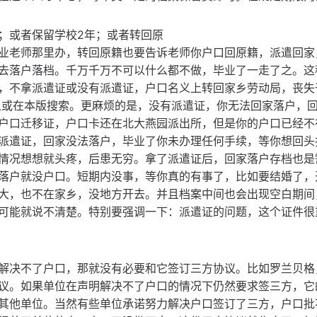
；或者保留学校2年；或者转回原
业老师那里办，转回原籍也要告诉老师你户口回原籍，派遣回家
去落户落档。千万千万不可以什么都不做，毕业了一走了之。这
，不拿派遣证或没有派遣证，户口名义上转回家乡劳动局，丧失
e之或在本版搜索。更麻烦的是，没有派遣证，你无法回家落户，
户口迁移证，户口卡还在北大燕园派出所，但是你的户口已经不
派遣证，回家没法落户，毕业了你未办理任何手续，等你想回头
情况想想就头疼，后患无穷。拿了派遣证后，回家落户存档也是
落户就没户口。短期内没事，等你真的有事了，比如要结婚了，
大，也不在家乡，没地方开去。并且档案中间也会出现空白期间
可能就说不清楚。特别要强调一下：派遣证的问题，这个证件很
解决不了户口，那就没有必要和它签订三方协议。比如罗兰贝格
三方协议。如果单位在声明解决不了户口的情况下仍然要求签三方，
其他单位。当然有些单位承诺努力解决户口签订了三方，户口批