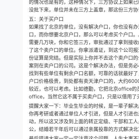
的情况也是有的，这种情况下，三方协议上如果已
没批下来，单位并未在三方上盖章，那这份三方协
五：关于买户口
如果找了北京的单位，没有解决户口，你也没有办
口，而你想要北京户口，那么可以考虑买个户口。
需要几万块，你和它签三方，审批通过了拿到接收
了这个卖户口的单位。你拿派遣证，到这个公司报
份证算是完结。但是实际上你并不去这个卖户口的
案则在卖户口的公司。这是个解决办法，但是务必
找到有些单位有剩余户口名额，可靠的话就最好了
户口价格极贵，到处都有卖天津户口的，大约600
较近，也可以考虑。比如德勤，它把北京offic
office，当然它这不属于买卖户口，只是以借用了
提醒大家一下：毕业生毕业的时候，是一辈子解决
你再考研或者通过单位人才引进，但是人才引进也
动，所以这又涉及到上面的转正定级、干部和工人
公，结婚若干年后可以通过亲属投靠的方式解决北
最后提请大家一定一定注意这个问题，人生大事不