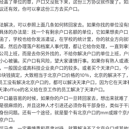
经盖了单位的章，户口又没批下来，这份三方协议就作废了。如
议还有效，你可以拿这份三方去买户口。
法解决，可以参照上面几条如何转回家去。如果你找的单位没有
具体的办法是：找一个有剩余户口名额的单位，它如果想卖户口
函了，学校也给你发派遣证，在学校的统计里，你的就业方向就
道，然后办理落户和档案人事代理，都让它给你处理，一直到拿
公司上班，而是去你另外找的，不给你解决户口的单位上班，户
小心被骗。买户口有风险，望大家谨慎行事。如果你有熟人或通
，一般国企或高科技企业卖户口的较多。或者买个天津户口，今
0块钱搞定，大致相当于北京户口价格的10％，北京的解决不了
e的员工没有解决北京户口的，都可以解决天津户口，因为它在天津
天津office的名义给在京工作的员工解决了天津户口。
户口最容易的时候，如果你的户口一旦转回家去，想出来就难了
是很麻烦的，并且这种人才引进还必须你有干部身份，类似于干
身份问题。还有一个途径，就是娶个有北京户口的mm或嫁个京
京户口。
可马虎，一定要慎重和严肃对待。就算解决不了北京户口或其他