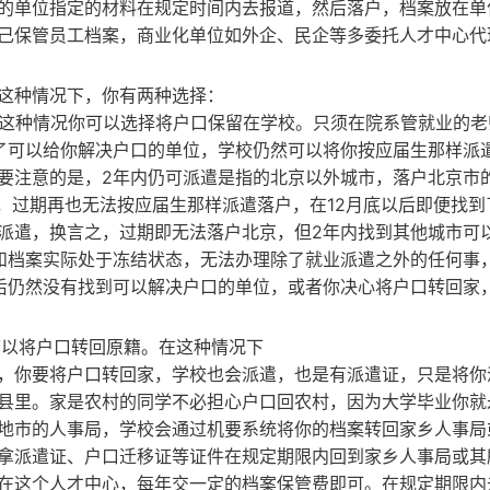
的单位指定的材料在规定时间内去报道，然后落户，档案放在单
己保管员工档案，商业化单位如外企、民企等多委托人才中心代
这种情况下，你有两种选择：
，这种情况你可以选择将户口保留在学校。只须在院系管就业的老
了可以给你解决户口的单位，学校仍然可以将你按应届生那样派
要注意的是，2年内仍可派遣是指的北京以外城市，落户北京市
月底，过期再也无法按应届生那样派遣落户，在12月底以后即便找
派遣，换言之，过期即无法落户北京，但2年内找到其他城市可
和档案实际处于冻结状态，无法办理除了就业派遣之外的任何事
后仍然没有找到可以解决户口的单位，或者你决心将户口转回家
可以将户口转回原籍。在这种情况下
，你要将户口转回家，学校也会派遣，也是有派遣证，只是将你
县里。家是农村的同学不必担心户口回农村，因为大学毕业你就
地市的人事局，学校会通过机要系统将你的档案转回家乡人事局
拿派遣证、户口迁移证等证件在规定期限内回到家乡人事局或其
在这个人才中心，每年交一定的档案保管费即可。在规定期限内