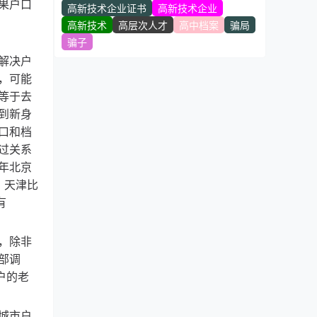
果户口
高新技术企业证书
高新技术企业
高新技术
高层次人才
高中档案
骗局
骗子
解决户
，可能
等于去
到新身
口和档
过关系
年北京
，天津比
有
，除非
部调
户的老
城市户