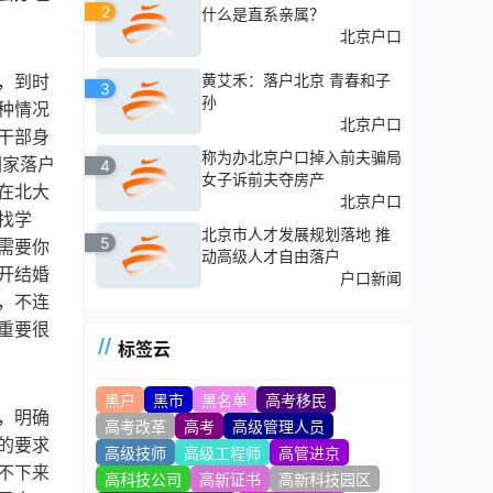
2
什么是直系亲属？
北京户口
，到时
黄艾禾：落户北京 青春和子
3
孙
种情况
北京户口
干部身
称为办北京户口掉入前夫骗局
回家落户
4
女子诉前夫夺房产
在北大
北京户口
找学
北京市人才发展规划落地 推
5
需要你
动高级人才自由落户
开结婚
户口新闻
，不连
重要很
标签云
黑户
黑市
黑名单
高考移民
，明确
高考改革
高考
高级管理人员
它的要求
高级技师
高级工程师
高管进京
不下来
高科技公司
高新证书
高新科技园区