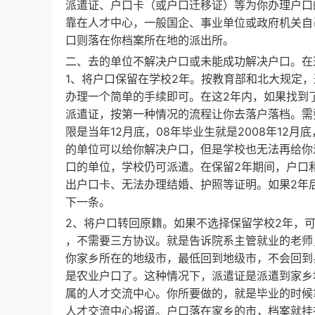
派遣证、户口卡（或户口迁移证）等为你办理户口
靠在人才中心，一般国企、事业单位或政府机关自
口则落在你档案所在地的派出所。
二、去的单位不解决户口或未能成功解决户口。在
1、将户口保留在学校2年。按教育部和北大规定
办理一个简单的手续即可。在这2年内，如果找到
派遣证，按第一种情况的流程让你去落户落档。需
限是当年12月底，08年毕业生就是2008年12
的单位可以给你解决户口，但是学校也无法再给你
口的单位，学校仍可派遣。在保留2年期间，户口
出户口卡、无法办理结婚、护照等证明。如果2年
下一条。
2、将户口转回原籍。如果不选择保留学校2年，
，不需要三方协议。就是告诉院系主管就业的老师
你家乡所在的地级市，最低回到地级市，不会回到
是农业户口了。这种情况下，派遣证是派遣到家乡
属的人才交流中心。你所要做的，就是毕业的时候
人才交流中心报道。户口落在家乡的市，档案就挂