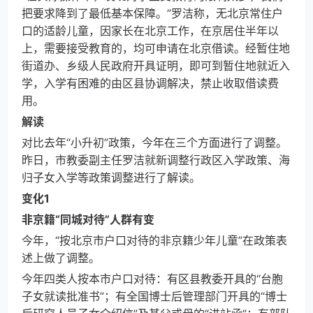
把要求降到了最低基本保障。”罗洁称，无北京常住户
口的适龄儿童，因家长在北京工作，在京居住半年以
上，需要接受教育的，均可申请在北京借读。经暂住地
街道办、乡级人民政府开具证明，即可到暂住地就近入
学，入学有困难的由区县协调解决，禁止收取借读费
用。
解读
对比去年“小升初”政策，今年在三个方面进行了调整。
昨日，市教委副主任罗洁就新调整行政区入学政策、海
归子女入学等政策调整进行了解读。
变化1
非京籍“同城对待”人群有变
今年，“按北京市户口对待的非京籍少年儿童”在政策表
述上做了调整。
今年四类人按本市户口对待：有区县教委开具的“台胞
子女就读批准书”；有全国博士后管理部门开具的“博士