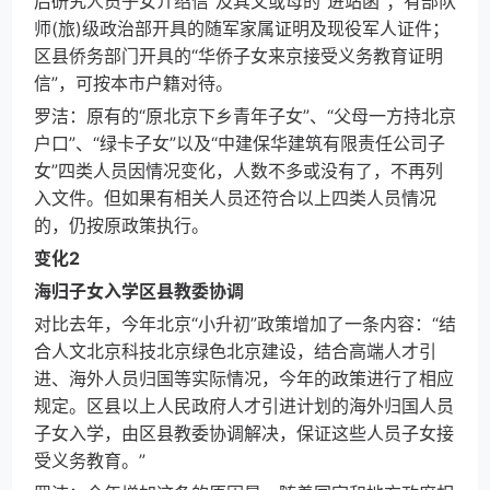
后研究人员子女介绍信”及其父或母的“进站函”；有部队
师(旅)级政治部开具的随军家属证明及现役军人证件；
区县侨务部门开具的“华侨子女来京接受义务教育证明
信”，可按本市户籍对待。
罗洁：原有的“原北京下乡青年子女”、“父母一方持北京
户口”、“绿卡子女”以及“中建保华建筑有限责任公司子
女”四类人员因情况变化，人数不多或没有了，不再列
入文件。但如果有相关人员还符合以上四类人员情况
的，仍按原政策执行。
变化2
海归子女入学区县教委协调
对比去年，今年北京“小升初”政策增加了一条内容：“结
合人文北京科技北京绿色北京建设，结合高端人才引
进、海外人员归国等实际情况，今年的政策进行了相应
规定。区县以上人民政府人才引进计划的海外归国人员
子女入学，由区县教委协调解决，保证这些人员子女接
受义务教育。”