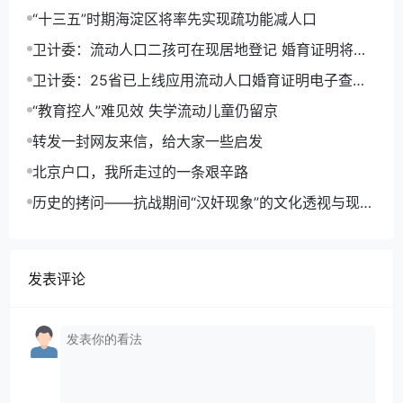
“十三五”时期海淀区将率先实现疏功能减人口
卫计委：流动人口二孩可在现居地登记 婚育证明将电
子化
卫计委：25省已上线应用流动人口婚育证明电子查询
平台
“教育控人”难见效 失学流动儿童仍留京
转发一封网友来信，给大家一些启发
北京户口，我所走过的一条艰辛路
历史的拷问——抗战期间“汉奸现象”的文化透视与现实
反思
发表评论