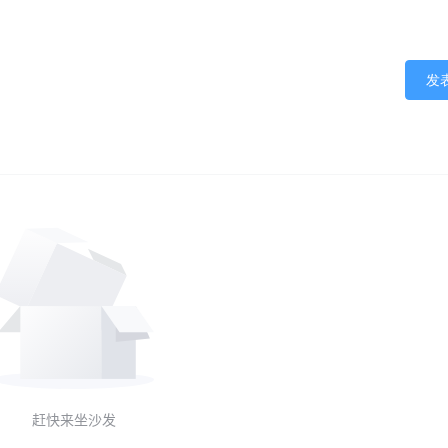
发
赶快来坐沙发