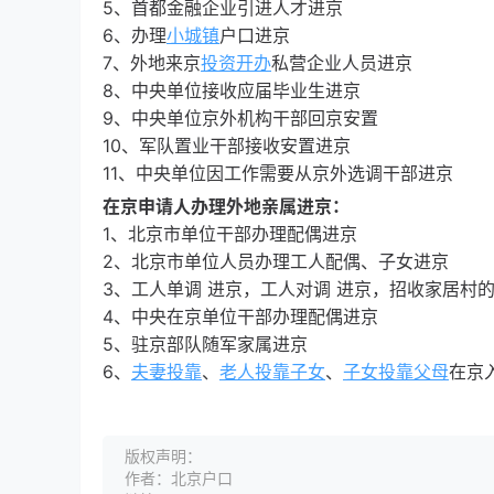
5、首都金融企业引进人才进京
6、办理
小城镇
户口进京
7、外地来京
投资开办
私营企业人员进京
8、中央单位接收应届毕业生进京
9、中央单位京外机构干部回京安置
10、军队置业干部接收安置进京
11、中央单位因工作需要从京外选调干部进京
在京申请人办理外地亲属进京：
1、北京市单位干部办理配偶进京
2、北京市单位人员办理工人配偶、子女进京
3、工人单调 进京，工人对调 进京，招收家居村
4、中央在京单位干部办理配偶进京
5、驻京部队随军家属进京
6、
夫妻投靠
、
老人投靠子女
、
子女投靠父母
在京
版权声明：
作者：北京户口