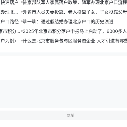
以快速落户
驻京部队军人家属落户政策，随军办理北京户口流程
速办理北京
外省市人员夫妻投靠、老人投靠子女、子女投靠父母
非农业户口
京户口路径
聊一聊：通过假结婚办理北京户口的历史演进
京市积分落
2025年北京市积分落户申报马上启动了，6000多
到北京户口
体户为例）
什么是北京市服务包与区服务包企业 人才引进有哪