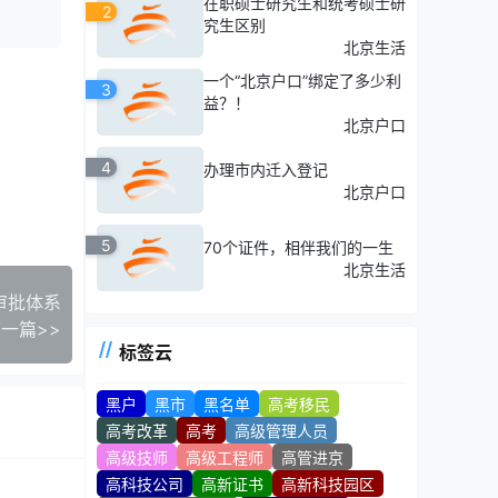
在职硕士研究生和统考硕士研
2
究生区别
北京生活
一个“北京户口”绑定了多少利
3
益？！
北京户口
4
办理市内迁入登记
北京户口
5
70个证件，相伴我们的一生
北京生活
审批体系
一篇>>
标签云
黑户
黑市
黑名单
高考移民
高考改革
高考
高级管理人员
高级技师
高级工程师
高管进京
高科技公司
高新证书
高新科技园区