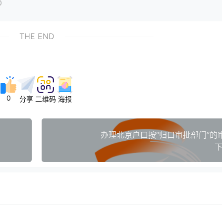
0
THE END
0
分享
二维码
海报
办理北京户口按“归口审批部门”的
下