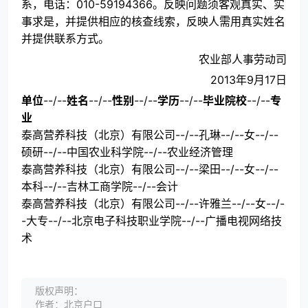
系，电话：010-59194366。反映问题须客观真实、实
事求是，并提供相应的核查线索，反映人需用真实姓名
并提供联系方式。
农业部人事劳动司
2013年9月17日
单位
--/--
姓名
--/--
性别
--/--
学历
--/--
毕业院校
--/--
专
业
泰高营养科技（北京）有限公司--/--孔琳--/--女--/--
硕研--/--中国农业科学院--/--农业经济管理
泰高营养科技（北京）有限公司--/--梁田--/--女--/--
本科--/--吉林工商学院--/--会计
泰高营养科技（北京）有限公司--/--许雅兰--/--女--/-
-大专--/--北京电子科技职业学院--/--广播电视网络技
术
版权声明：
作者：北京户口