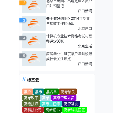
北京市出国、出境定居人员户
2
口注销登记
户口新闻
关于做好朝阳区2014年毕业
3
生接收工作的通知
北京户口
计算机专业技术资格考试与职
4
称评定关联
北京生活
应届毕业生进京落户年龄设限
5
成社会关注热点
户口新闻
标签云
黑户
黑市
黑名单
高考移民
高考改革
高考
高级管理人员
高级技师
高级工程师
高管进京
高科技公司
高新证书
高新科技园区