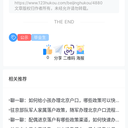
https://www.123hukou.com/beijinghukou/4880
文章版权归作者所有，未经允许请勿转载。
THE END
公示
毕业生
0
分享
二维码
海报
相关推荐
聊一聊：如何给小孩办理北京户口，哪些政策可以快
速落户
驻京部队军人家属落户政策，随军办理北京户口流程
详解
聊一聊：配偶进京落户有哪些政策渠道，如何快速办
理北京户口