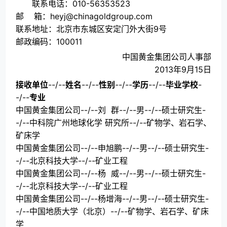
联系电话：010-56353523
邮 箱：heyj@chinagoldgroup.com
联系地址：北京市东城区安定门外大街9号
邮政编码：100011
中国黄金集团公司人事部
2013年9月15日
接收单位
--/--
姓名
--/--
性别
--/--
学历
--/--
毕业学校
-
-/--
专业
中国黄金集团公司--/--刘 群--/--男--/--硕士研究生-
-/--中科院广州地球化学 研究所--/--矿物学、岩石学、
矿床学
中国黄金集团公司--/--申旭鹏--/--男--/--硕士研究生-
-/--北京科技大学--/--矿业工程
中国黄金集团公司--/--杨 威--/--男--/--硕士研究生-
-/--北京科技大学--/--矿业工程
中国黄金集团公司--/--杨增海--/--男--/--硕士研究生-
-/--中国地质大学（北京）--/--矿物学、岩石学、矿床
学