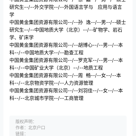
研究生--/--外交学院--/--外国语言学与 应用与语言
学
中国黄金集团资源有限公司--/--孙 逸--/--男--/--硕士
研究生--/--中国地质大学（北京）--/--矿物学、岩石
学、矿床学
中国黄金集团资源有限公司--/--胡博心--/--男--/--本
科--/--中国地质大学--/--勘查工程
中国黄金集团资源有限公司--/--罗克军--/--男--/--本
科--/--中国矿业大学（北京）--/--地质工程
中国黄金集团资源有限公司--/--周 畅--/--女--/--本
科--/--北京物资学院--/--人力资源管理
中国黄金集团资源有限公司--/--刘羽佳--/--女--/--本
科--/--北京城市学院--/--工商管理
版权声明：
作者：北京户口
链接：