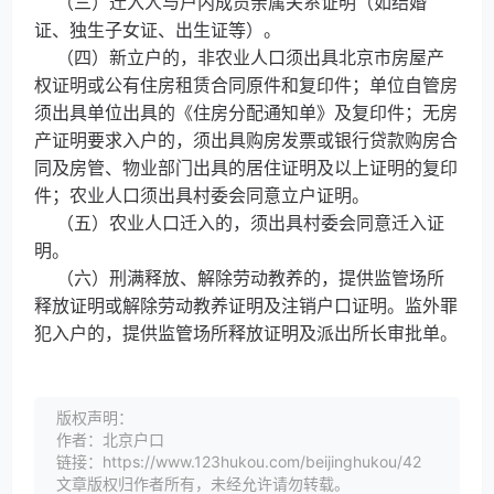
（三）迁入人与户内成员亲属关系证明（如结婚
证、独生子女证、出生证等）。
（四）新立户的，非农业人口须出具北京市房屋产
权证明或公有住房租赁合同原件和复印件；单位自管房
须出具单位出具的《住房分配通知单》及复印件；无房
产证明要求入户的，须出具购房发票或银行贷款购房合
同及房管、物业部门出具的居住证明及以上证明的复印
件；农业人口须出具村委会同意立户证明。
（五）农业人口迁入的，须出具村委会同意迁入证
明。
（六）刑满释放、解除劳动教养的，提供监管场所
释放证明或解除劳动教养证明及注销户口证明。监外罪
犯入户的，提供监管场所释放证明及派出所长审批单。
版权声明：
作者：北京户口
链接：https://www.123hukou.com/beijinghukou/42
文章版权归作者所有，未经允许请勿转载。