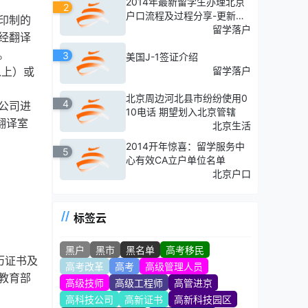
2014年最新留学生办理北京
2
户口流程及过程分享-更新结
印制的
束
留学落户
经翻译
。
3
美国J-1签证介绍
以上）或
留学落户
北京周边河北县市纷纷使用0
4
公司进
10电话 期望划入北京管辖
翻译室
北京生活
2014开年惊喜：留学服务中
5
心有效CA立户单位名单
北京户口
标签云
黑户
黑市
黑名单
高考移民
历证书及
高考改革
高考
高级管理人员
教育部
高级技师
高级工程师
高管进京
高科技公司
高新证书
高新科技园区