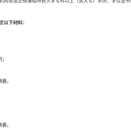
机构攻读正规课程所获大学专科以上（含大专）学历、学位证书
交以下材料：
明；
摘要。
摘要。