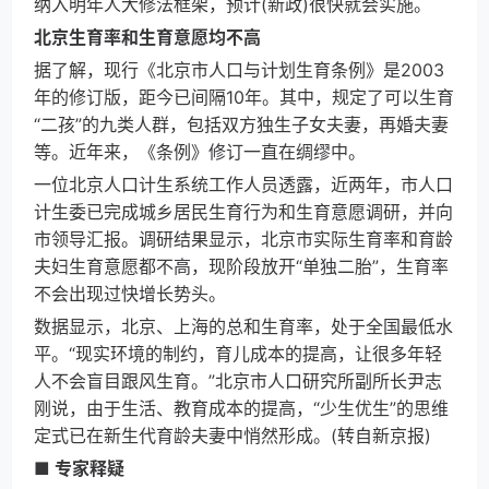
纳入明年人大修法框架，预计(新政)很快就会实施。
北京生育率和生育意愿均不高
据了解，现行《北京市人口与计划生育条例》是2003
年的修订版，距今已间隔10年。其中，规定了可以生育
“二孩”的九类人群，包括双方独生子女夫妻，再婚夫妻
等。近年来，《条例》修订一直在绸缪中。
一位北京人口计生系统工作人员透露，近两年，市人口
计生委已完成城乡居民生育行为和生育意愿调研，并向
市领导汇报。调研结果显示，北京市实际生育率和育龄
夫妇生育意愿都不高，现阶段放开“单独二胎”，生育率
不会出现过快增长势头。
数据显示，北京、上海的总和生育率，处于全国最低水
平。“现实环境的制约，育儿成本的提高，让很多年轻
人不会盲目跟风生育。”北京市人口研究所副所长尹志
刚说，由于生活、教育成本的提高，“少生优生”的思维
定式已在新生代育龄夫妻中悄然形成。(转自新京报)
■ 专家释疑