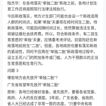
陆杰华：在各地落实“单独二胎”新政之前，各地计划生
育工作还将按照现行法律法规执行。
今后新政落实，地方计生部门可能也会设一个新政适用
人群的时间点，如果“单独”夫妻现在抢时间生二胎，待
新政落地，可能因间隔时间过长，依然算做违法生育，
将被征缴社会抚养费。所以，符合新政条件，有二孩生
育意愿的“单独”夫妻，应慎重考虑评估，别冒险赶在新
政落地前抢生“二孩”。但是，各地政府也要有落实新政
的紧迫性，同时不应再在“单独二胎”新政落地过程中，
设立五花八门的附加条件或门槛，人为干预群众的正当
生育意愿和生育行为。
问题 3
哪些地方会先放开“单独二胎”？
广东省有望率先放开“单独二胎”
原新：各地已经做好准备，谁先放开，要看各省党委、
政府、人大的反应速度。3年前，广东省委、省政府、
省人大已经达成了非常一致的态度，“只要中央有政