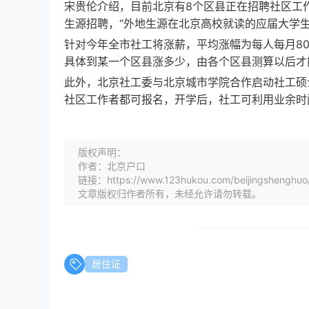
宋贵伦介绍，目前北京有8个区县正在招聘社区工
生源招聘，“外地生源在北京高校就读的应届大学
针对今年全市社工将涨薪，平均涨幅为每人每月8
具体到某一个区县涨多少，由各个区县测算以后才
此外，北京社工委与北京城市学院合作启动社工硕
社区工作者都可报名，开学后，社工可利用业余时间
版权声明：
作者：北京户口
链接：https://www.123hukou.com/beijingshenghuo
文章版权归作者所有，未经允许请勿转载。
居住证