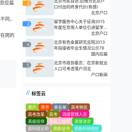
北京市民自述:后悔为北京户
北京应届
2
口付出的终身代价(有感)
北京户口
况不同，
留学服务中心关于征询2015
3
年度在京用人单位引进留学人
才计划的通知
北京户口
前在岗的
北京有色金属研究总院2013
4
年拟接收毕业生情况公示78
国内应届
北京市政协委员：在京新就业
5
人口可考虑落户河北
户口新闻
标签云
黑户
黑市
黑名单
高考移民
高考改革
高考
高级管理人员
高级技师
高级工程师
高管进京
高科技公司
高新证书
高新科技园区