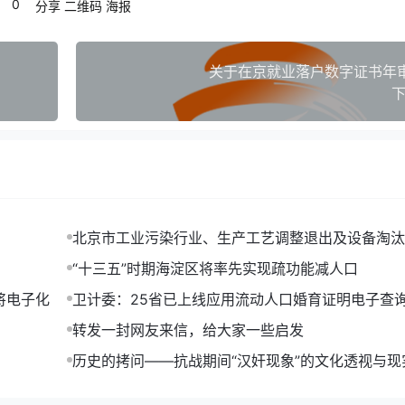
0
分享
二维码
海报
关于在京就业落户数字证书年
下
北京市工业污染行业、生产工艺调整退出及设备淘汰
014年版)
“十三五”时期海淀区将率先实现疏功能减人口
将电子化
卫计委：25省已上线应用流动人口婚育证明电子查
转发一封网友来信，给大家一些启发
历史的拷问——抗战期间“汉奸现象”的文化透视与现