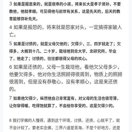
3
如果是报恩来的，就是很乖的小孩，将来长大是孝子贤孙，不要
教他，他就孝顺。可见得他与前世有关系，这是先天的，后天的教
育能够弥补先天。
4 如果是报怨的，将来就是怨家对头，一定搞得家破人
亡。
5
如果是讨债的，就是父母欠他的；欠得少，三、四岁就走了；欠
得多，大概到十几、二十岁，栽培他到念大学、念研究所，毕业
了，他走了；讨债的，往往都很得父母的欢心。
6 如果是还债的，父母一生栽培他，看他欠父母多少，
他要欠得多，他对你生活照顾得很周到，物质上的照顾
很周到，但是没有恭敬心，没有孝顺心，这是来还债
的。
7
如果他欠得少，纵然他自己非常富有，对父母的生活也很苛薄，
让你穿得暖、吃得饱就算了，不会给你享受的，这是欠得少的。
8 我们学佛的人懂得，遇到这个环境，讨债、还债，心就平了，就
不会计较了。要老实念佛，三界六道是苦海，不是个好地方，还是