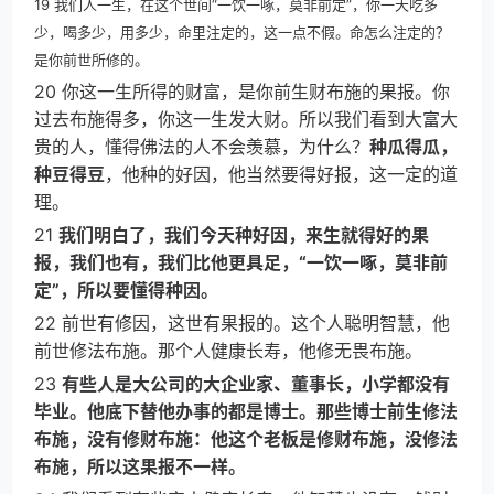
19 我们人一生，在这个世间“一饮一啄，莫非前定”，你一天吃多
少，喝多少，用多少，命里注定的，这一点不假。命怎么注定的？
是你前世所修的。
20 你这一生所得的财富，是你前生财布施的果报。你
过去布施得多，你这一生发大财。所以我们看到大富大
贵的人，懂得佛法的人不会羡慕，为什么？
种瓜得瓜，
种豆得豆
，他种的好因，他当然要得好报，这一定的道
理。
21
我们明白了，我们今天种好因，来生就得好的果
报，我们也有，我们比他更具足，“一饮一啄，莫非前
定”，所以要懂得种因。
22 前世有修因，这世有果报的。这个人聪明智慧，他
前世修法布施。那个人健康长寿，他修无畏布施。
23
有些人是大公司的大企业家、董事长，小学都没有
毕业。他底下替他办事的都是博士。那些博士前生修法
布施，没有修财布施：他这个老板是修财布施，没修法
布施，所以这果报不一样。