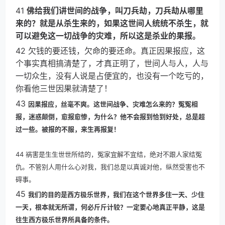
41
佛给我们讲世间的战争，叫刀兵劫，刀兵劫从哪里
来的？就是从杀生来的，如果这世间人统统不杀生，就
可以避免这一切战争的灾难，所以这是杀业的果报。
42 欠钱的要还钱，欠命的要还命。真正因果报应，这
个事实真相搞清楚了，才真正明了，世间人与人，人与
一切众生，没有人说是占便宜的，也没有一个吃亏的，
你看他三世因果就清楚了！
43
因果报应，丝毫不爽。这世间战争、灾难怎么来的？冤冤相
报，迷惑颠倒，愈报愈惨，为什么？他不会报到恰到好处，总是超
过一些。被报的不服，来生再报复！
44 祸害是生生世世所结的，冤家宜解不宜结，绝对不跟人家结冤
仇。不管别人用什么心对我，我们总是以真诚对他，纵然受害也不
碍事。
45
我们的目的是西方极乐世界，我们在这个世界多住一天、少住
一天，根本就无所谓，何必斤斤计较？一定要心地真正平静，这是
往生西方极乐世界所具备的条件。