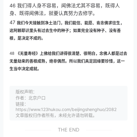
46 我们得人身不容易，闻佛法尤其不容易，既得人
身、既得闻佛法，就要认真努力去修学。
47
我们今天接触到净土法门，我们能信、能愿、肯念佛求往生，
这阿赖耶识里头有过去生中的种子；如果完全没有种子、没有善
根，是决定不成的。
48
《无量寿经》上佛给我们讲得很清楚、很明白，念佛人都是过去
无量劫来的善根成熟，绝非偶然。所以我们具足因缘要珍惜，这一
生当中决定成就。
版权声明：
作者：北京户口
链接：
https://www.123hukou.com/beijingshenghuo/2082
文章版权归作者所有，未经允许请勿转载。
THE END