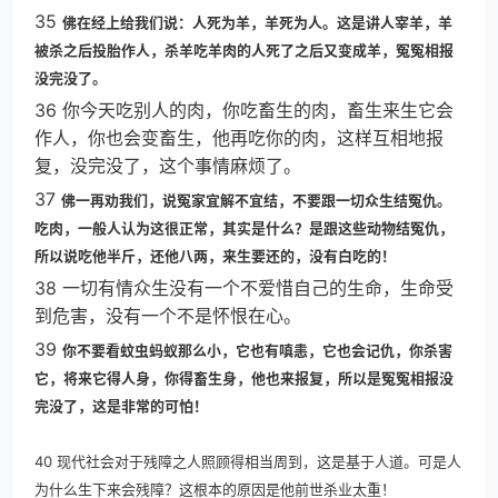
35
佛在经上给我们说：人死为羊，羊死为人。这是讲人宰羊，羊
被杀之后投胎作人，杀羊吃羊肉的人死了之后又变成羊，冤冤相报
没完没了。
36 你今天吃别人的肉，你吃畜生的肉，畜生来生它会
作人，你也会变畜生，他再吃你的肉，这样互相地报
复，没完没了，这个事情麻烦了。
37
佛一再劝我们，说冤家宜解不宜结，不要跟一切众生结冤仇。
吃肉，一般人认为这很正常，其实是什么？是跟这些动物结冤仇，
所以说吃他半斤，还他八两，来生要还的，没有白吃的！
38 一切有情众生没有一个不爱惜自己的生命，生命受
到危害，没有一个不是怀恨在心。
39
你不要看蚊虫蚂蚁那么小，它也有嗔恚，它也会记仇，你杀害
它，将来它得人身，你得畜生身，他也来报复，所以是冤冤相报没
完没了，这是非常的可怕！
40 现代社会对于残障之人照顾得相当周到，这是基于人道。可是人
为什么生下来会残障？这根本的原因是他前世杀业太重！