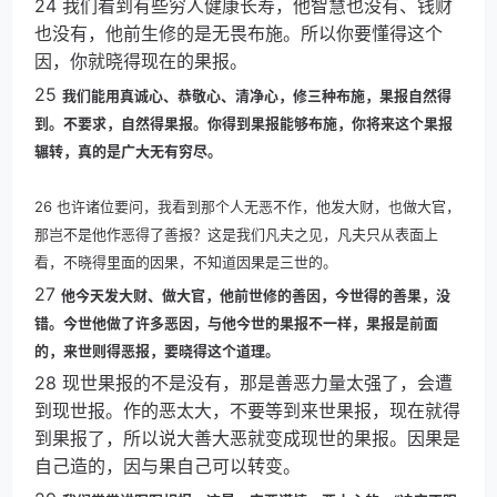
24 我们看到有些穷人健康长寿，他智慧也没有、钱财
也没有，他前生修的是无畏布施。所以你要懂得这个
因，你就晓得现在的果报。
25
我们能用真诚心、恭敬心、清净心，修三种布施，果报自然得
到。不要求，自然得果报。你得到果报能够布施，你将来这个果报
辗转，真的是广大无有穷尽。
26 也许诸位要问，我看到那个人无恶不作，他发大财，也做大官，
那岂不是他作恶得了善报？这是我们凡夫之见，凡夫只从表面上
看，不晓得里面的因果，不知道因果是三世的。
27
他今天发大财、做大官，他前世修的善因，今世得的善果，没
错。今世他做了许多恶因，与他今世的果报不一样，果报是前面
的，来世则得恶报，要晓得这个道理。
28 现世果报的不是没有，那是善恶力量太强了，会遭
到现世报。作的恶太大，不要等到来世果报，现在就得
到果报了，所以说大善大恶就变成现世的果报。因果是
自己造的，因与果自己可以转变。