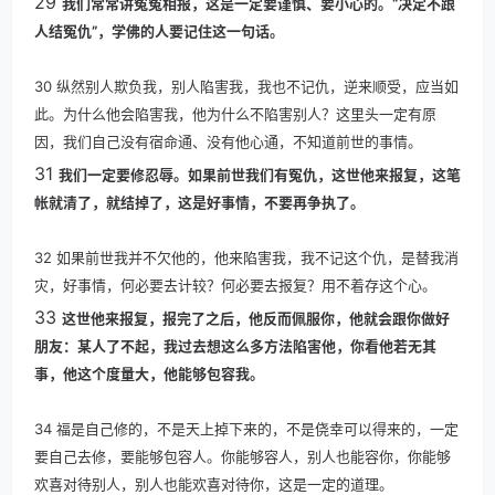
29
我们常常讲冤冤相报，这是一定要谨慎、要小心的。“决定不跟
人结冤仇”，学佛的人要记住这一句话。
30 纵然别人欺负我，别人陷害我，我也不记仇，逆来顺受，应当如
此。为什么他会陷害我，他为什么不陷害别人？这里头一定有原
因，我们自己没有宿命通、没有他心通，不知道前世的事情。
31
我们一定要修忍辱。如果前世我们有冤仇，这世他来报复，这笔
帐就清了，就结掉了，这是好事情，不要再争执了。
32 如果前世我并不欠他的，他来陷害我，我不记这个仇，是替我消
灾，好事情，何必要去计较？何必要去报复？用不着存这个心。
33
这世他来报复，报完了之后，他反而佩服你，他就会跟你做好
朋友：某人了不起，我过去想这么多方法陷害他，你看他若无其
事，他这个度量大，他能够包容我。
34 福是自己修的，不是天上掉下来的，不是侥幸可以得来的，一定
要自己去修，要能够包容人。你能够容人，别人也能容你，你能够
欢喜对待别人，别人也能欢喜对待你，这是一定的道理。