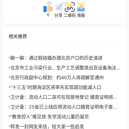
0
分享
二维码
海报
相关推荐
聊一聊：通过假结婚办理北京户口的历史演进
北京市工业污染行业、生产工艺调整退出及设备淘汰
目录(2014年版)
北京行政副中心规划：约40万人将疏解至通州
“十三五”时期海淀区将率先实现疏功能减人口
卫计委：流动人口二孩可在现居地登记 婚育证明将电
子化
卫计委：25省已上线应用流动人口婚育证明电子查询
平台
“教育控人”难见效 失学流动儿童仍留京
转发一封网友来信，给大家一些启发