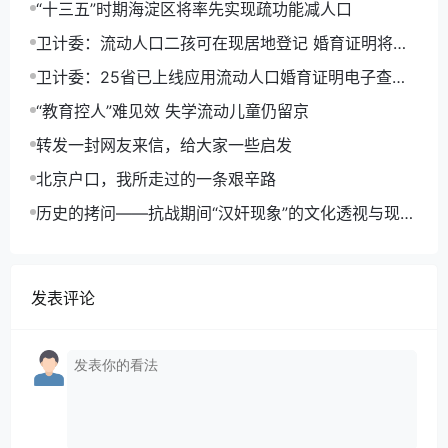
“十三五”时期海淀区将率先实现疏功能减人口
卫计委：流动人口二孩可在现居地登记 婚育证明将电
子化
卫计委：25省已上线应用流动人口婚育证明电子查询
平台
“教育控人”难见效 失学流动儿童仍留京
转发一封网友来信，给大家一些启发
北京户口，我所走过的一条艰辛路
历史的拷问——抗战期间“汉奸现象”的文化透视与现实
反思
发表评论