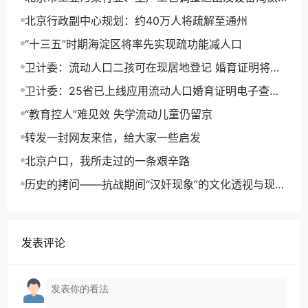
目录(2014年版)
北京行政副中心规划：约40万人将疏解至通州
“十三五”时期海淀区将率先实现疏功能减人口
卫计委：流动人口二孩可在现居地登记 婚育证明将电
子化
卫计委：25省已上线应用流动人口婚育证明电子查询
平台
“教育控人”难见效 失学流动儿童仍留京
转发一封网友来信，给大家一些启发
北京户口，我所走过的一条艰辛路
历史的拷问——抗战期间“汉奸现象”的文化透视与现实
反思
发表评论