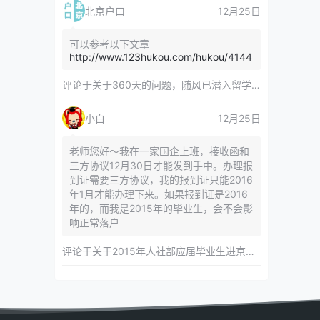
北京户口
12月25日
可以参考以下文章
http://www.123hukou.com/hukou/4144
评论于
关于360天的问题，随风已潜入留学服务中心
小白
12月25日
老师您好～我在一家国企上班，接收函和
三方协议12月30日才能发到手中。办理报
到证需要三方协议，我的报到证只能2016
年1月才能办理下来。如果报到证是2016
年的，而我是2015年的毕业生，会不会影
响正常落户
评论于
关于2015年人社部应届毕业生进京指标对年龄等限制的相关内容