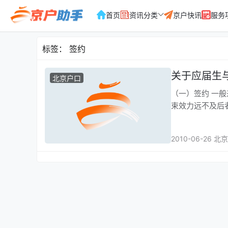
首页
资讯分类
京户快讯
服务
标签：
签约
关于应届生
北京户口
（一）签约 一般来讲，签约分为两种：签offer和签三方协议。其中，前者对个人及企业的约
束效力远不及后者。
2010-06-26 北