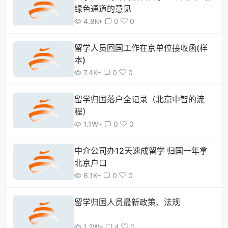
绿色通道的意见
4.8K+
0
0
留学人员回国工作在京单位接收函(样
本)
7.4K+
0
0
留学归国落户全记录（北京中智的流
程）
1.1W+
0
0
中介公司办12天速成留学 归国一年拿
北京户口
6.1K+
0
0
留学归国人员最新政策、法规
1.2W+
4
0