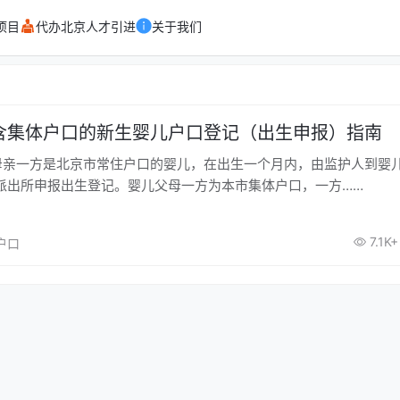
项目
代办北京人才引进
关于我们
含集体户口的新生婴儿户口登记（出生申报）指南
母亲一方是北京市常住户口的婴儿，在出生一个月内，由监护人到婴
派出所申报出生登记。婴儿父母一方为本市集体户口，一方……
7.1K+
京户口