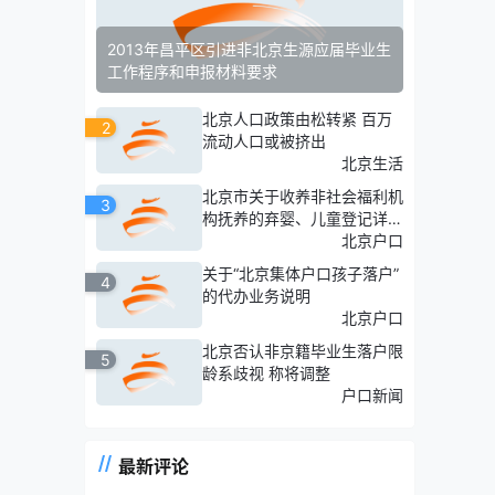
2013年昌平区引进非北京生源应届毕业生
工作程序和申报材料要求
北京人口政策由松转紧 百万
2
流动人口或被挤出
北京生活
北京市关于收养非社会福利机
3
构抚养的弃婴、儿童登记详细
流程
北京户口
关于“北京集体户口孩子落户”
4
的代办业务说明
北京户口
北京否认非京籍毕业生落户限
5
龄系歧视 称将调整
户口新闻
最新评论