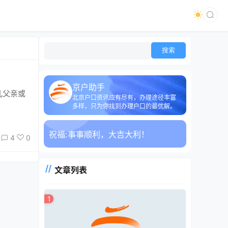
京户助手
儿父亲或
北京户口资讯应有尽有，办理途径丰富
多样，只为你找到办理户口的最优解。
祝福:
事事顺利，大吉大利！
4
0
文章列表
1