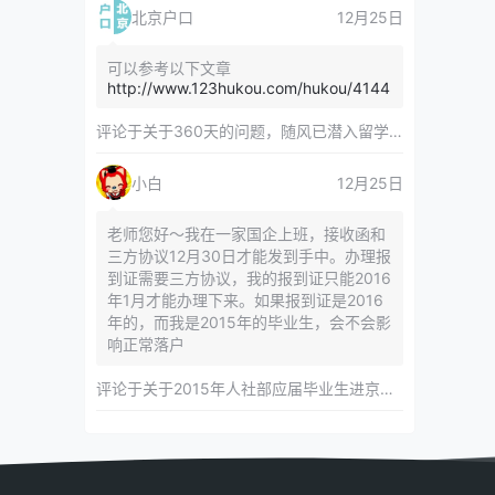
北京户口
12月25日
可以参考以下文章
http://www.123hukou.com/hukou/4144
评论于
关于360天的问题，随风已潜入留学服务中心
小白
12月25日
老师您好～我在一家国企上班，接收函和
三方协议12月30日才能发到手中。办理报
到证需要三方协议，我的报到证只能2016
年1月才能办理下来。如果报到证是2016
年的，而我是2015年的毕业生，会不会影
响正常落户
评论于
关于2015年人社部应届毕业生进京指标对年龄等限制的相关内容