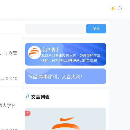
京户助手
演、工商管
北京户口资讯应有尽有，办理途径丰富
多样，只为你找到办理户口的最优解。
祝福:
事事顺利，大吉大利！
0
0
文章列表
1