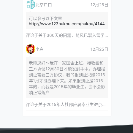
北京户口
12月25日
可以参考以下文章
http://www.123hukou.com/hukou/4144
评论于
关于360天的问题，随风已潜入留学服务中心
小白
12月25日
老师您好～我在一家国企上班，接收函和
三方协议12月30日才能发到手中。办理报
到证需要三方协议，我的报到证只能2016
年1月才能办理下来。如果报到证是2016
年的，而我是2015年的毕业生，会不会影
响正常落户
评论于
关于2015年人社部应届毕业生进京指标对年龄等限制的相关内容