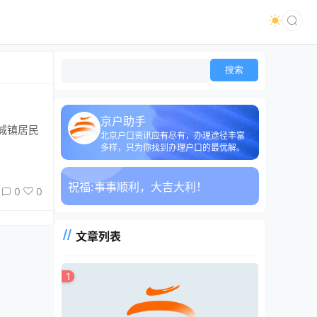
京户助手
城镇居民
北京户口资讯应有尽有，办理途径丰富
多样，只为你找到办理户口的最优解。
祝福:
事事顺利，大吉大利！
0
0
文章列表
1