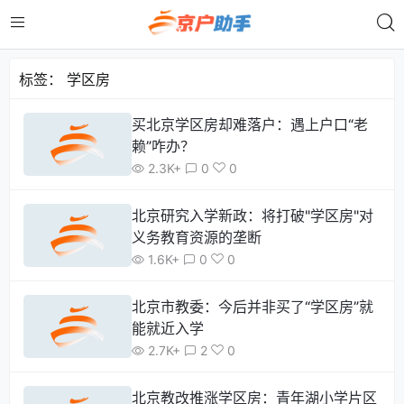
标签：
学区房
买北京学区房却难落户：遇上户口“老
赖”咋办？
2.3K+
0
0
北京研究入学新政：将打破"学区房"对
义务教育资源的垄断
1.6K+
0
0
北京市教委：今后并非买了“学区房”就
能就近入学
2.7K+
2
0
北京教改推涨学区房：青年湖小学片区