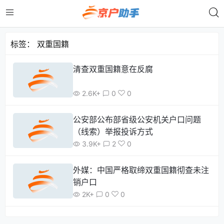
标签：
双重国籍
清查双重国籍意在反腐
2.6K+
0
0
公安部公布部省级公安机关户口问题
（线索）举报投诉方式
3.9K+
2
0
外媒：中国严格取缔双重国籍彻查未注
销户口
2K+
0
0