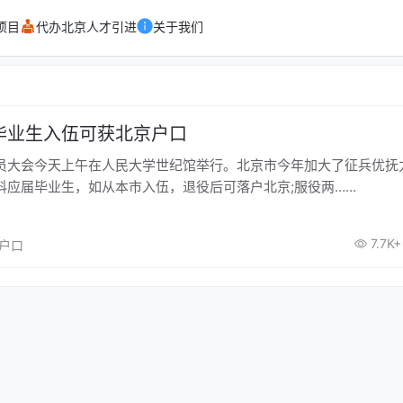
项目
代办北京人才引进
关于我们
毕业生入伍可获北京户口
员大会今天上午在人民大学世纪馆举行。北京市今年加大了征兵优抚
科应届毕业生，如从本市入伍，退役后可落户北京;服役两……
7.7K+
京户口