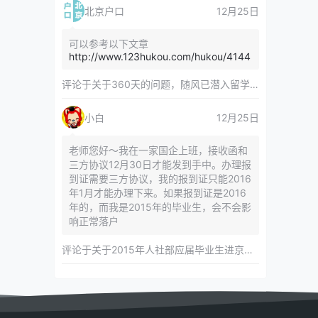
北京户口
12月25日
可以参考以下文章
http://www.123hukou.com/hukou/4144
评论于
关于360天的问题，随风已潜入留学服务中心
小白
12月25日
老师您好～我在一家国企上班，接收函和
三方协议12月30日才能发到手中。办理报
到证需要三方协议，我的报到证只能2016
年1月才能办理下来。如果报到证是2016
年的，而我是2015年的毕业生，会不会影
响正常落户
评论于
关于2015年人社部应届毕业生进京指标对年龄等限制的相关内容