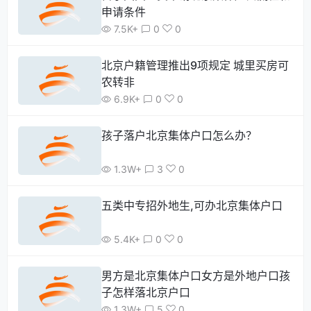
申请条件
7.5K+
0
0
北京户籍管理推出9项规定 城里买房可
农转非
6.9K+
0
0
孩子落户北京集体户口怎么办？
1.3W+
3
0
五类中专招外地生,可办北京集体户口
5.4K+
0
0
男方是北京集体户口女方是外地户口孩
子怎样落北京户口
1.3W+
5
0