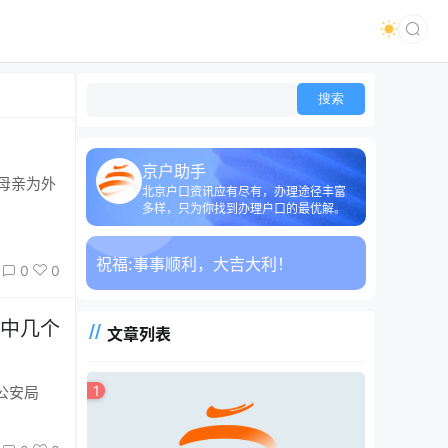
京户助手
母亲为外
北京户口资讯应有尽有，办理途径丰富
多样，只为你找到办理户口的最优解。
祝福:
事事顺利，大吉大利！
0
0
中几个
文章列表
1
公安局