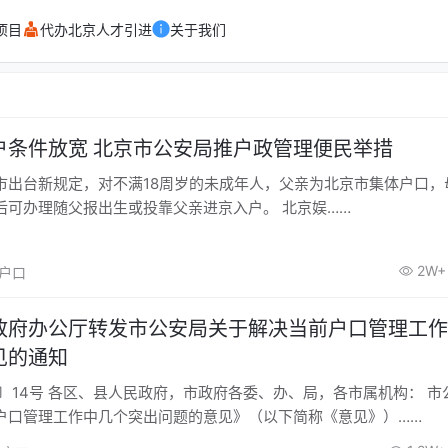
项目
代办北京人才引进
关于我们
户条件放宽 北京市公安局推户政管理便民举措
市出台新规定，对不满18周岁的未成年人，父亲为北京市集体户口，
省市户口，审批后可办理随父报出生或投靠父亲进京入户。 北京娱……
2W+
京户口
政府办公厅转发市公安局关于解决当前户口管理工作
见的通知
1〕14号 各区、县人民政府，市政府各委、办、局，各市属机构： 市
户口管理工作中几个突出问题的意见》（以下简称《意见》）……