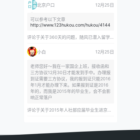
北京户口
12月25日
可以参考以下文章
http://www.123hukou.com/hukou/4144
评论于
关于360天的问题，随风已潜入留学服务中心
小白
12月25日
老师您好～我在一家国企上班，接收函和
三方协议12月30日才能发到手中。办理报
到证需要三方协议，我的报到证只能2016
年1月才能办理下来。如果报到证是2016
年的，而我是2015年的毕业生，会不会影
响正常落户
评论于
关于2015年人社部应届毕业生进京指标对年龄等限制的相关内容