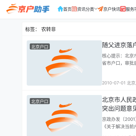
首页
资讯分类
京户快讯
服务
标签：
农转非
随父进京落
北京户口
核心提示：北京
2010-07-01 北
北京市人民
北京户口
突出问题意
京政办发〔200
《关于解决当前