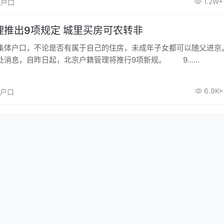
1.2W+
北京户口
理推出9项规定 城里买房可农转非
户口，不论是否有属于自己的住房，未成年子女都可以随父进京
处消息，自昨日起，北京户籍管理将推行9项新规。 9……
6.9K+
京户口