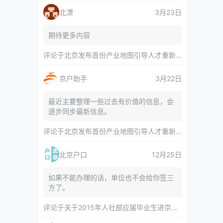
北漂
3月23日
期待更多内容
评论于
北京发布首份产业地图引导人才重新分布 副中心产业空间布局清晰呈现
京户助手
3月22日
最近主要整理一些过去有价值的信息，会
逐步同步最新信息。
评论于
北京发布首份产业地图引导人才重新分布 副中心产业空间布局清晰呈现
北京户口
12月25日
如果不能办理的话，单位也不会给你签三
方了。
评论于
关于2015年人社部应届毕业生进京指标对年龄等限制的相关内容