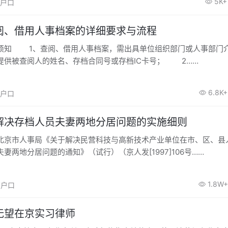
5K+
京户口
阅、借用人事档案的详细要求与流程
人事部门介绍信、
提供被查阅人的姓名、存档合同号或存档IC卡号； 2……
6.8K+
京户口
解决存档人员夫妻两地分居问题的实施细则
市人事局《关于解决民营科技与高新技术产业单位在市、区、县
妻两地分居问题的通知》（试行）（京人发[1997]106号……
1.8W+
北京户口
无望在京实习律师