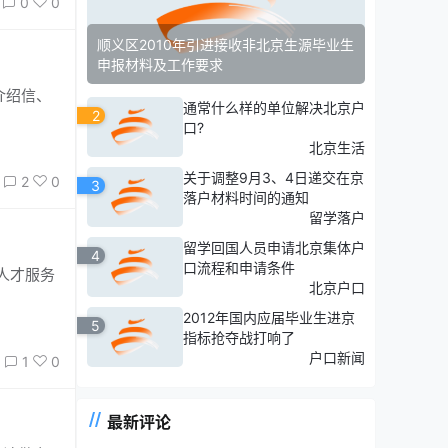
0
0
顺义区2010年引进接收非北京生源毕业生
申报材料及工作要求
通常什么样的单位解决北京户
2
口?
北京生活
关于调整9月3、4日递交在京
2
0
3
落户材料时间的通知
留学落户
留学回国人员申请北京集体户
4
口流程和申请条件
人才服务
北京户口
2012年国内应届毕业生进京
5
指标抢夺战打响了
户口新闻
1
0
最新评论