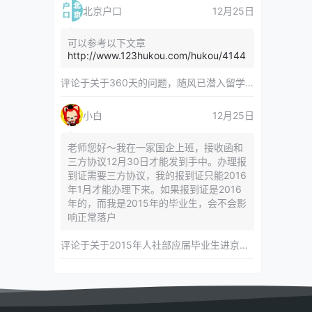
北京户口
12月25日
可以参考以下文章
http://www.123hukou.com/hukou/4144
评论于
关于360天的问题，随风已潜入留学服务中心
小白
12月25日
老师您好～我在一家国企上班，接收函和
三方协议12月30日才能发到手中。办理报
到证需要三方协议，我的报到证只能2016
年1月才能办理下来。如果报到证是2016
年的，而我是2015年的毕业生，会不会影
响正常落户
评论于
关于2015年人社部应届毕业生进京指标对年龄等限制的相关内容