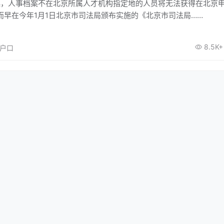
日起，人事档案不在北京所属人才机构指定地的人员将无法获得在北京
而早在今年1月1日北京市司法局颁布实施的《北京市司法局……
8.5K+
京户口