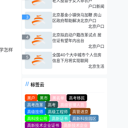
老人投靠子女入非农户
户口新闻
北京基金小镇快马加鞭 房山
3
区政府帮助解决北京户口
北京户口
北京拟启动户籍改革试点 居
4
住证有望年内出台
北京户口
学怎样
全国40个大中城市个人住房
5
信息下月将实现联网
北京生活
标签云
黑户
黑市
黑名单
高考移民
高考改革
高考
高级管理人员
高级技师
高级工程师
高管进京
高科技公司
高新证书
高新科技园区
高新技术企业证书
高新技术企业