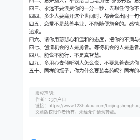
四二、忌妒别人，不会给自己增加任何的好处。忌
四三、永远不要浪费你的一分一秒，去想任何你不
四四、多少人要离开这个世间时，都会说出同一句
四五、恋爱不是慈善事业，不能随便施舍的。感情
追求。
四六、请你用慈悲心和温和的态度，把你的不满与
四七、创造机会的人是勇者。等待机会的人是愚者
四八、能说不能行，不是真智慧。
四九、多用心去倾听别人怎么说，不要急着表达你
五十、同样的瓶子，你为什么要装毒药呢？同样的
版权声明：
作者：北京户口
链接：https://www.123hukou.com/beijingshenghuo
文章版权归作者所有，未经允许请勿转载。