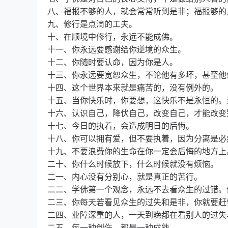
八、福报不够的人，就会常常听到是非；福报够的
九、修行是点滴的工夫。
十、在顺境中修行，永远不能成佛。
十一、你永远要感谢给你逆境的众生。
十二、你随时要认命，因为你是人。
十三、你永远要宽恕众生，不论他有多坏，甚至他
十四、这个世界本来就是痛苦的，没有例外的。
十五、当你快乐时，你要想，这快乐不是永恒的。
十六、认识自己，降伏自己，改变自己，才能改变
十七、今日的执着，会造成明日的后悔。
十八、你可以拥有爱，但不要执着，因为分离是必
十九、不要浪费你的生命在你一定会后悔的地方上
二十、你什么时候放下，什么时候就没有烦恼。
二一、内心没有分别心，就是真正的苦行。
二二、学佛第一个观念，永远不去看众生的过错。
二三、你每天若看见众生的过失和是非，你就要赶
二四、业障深重的人，一天到晚都在看别人的过失
二五、每一种创伤，都是一种成熟。