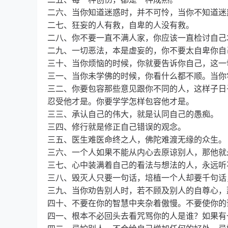
二六、当你知道迷惑时，并不可怜，当你不知道迷
二七、狂妄的人有救，自卑的人没有救。
二八、你不要一直不满人家，你应该一直检讨自己
二九、一切恶法，本是虚妄的，你不要太自卑你自
三十、当你烦恼的时候，你就要告诉你自己，这一
三一、当你未学佛的时候，你看什么都不顺。当你
三二、你要包容那些意见跟你不同的人，这样子日
忍受他才是。你要学学怎样包容他才是。
三三、承认自己的伟大，就是认同自己的愚痴。
三四、修行就是修正自己错误的观念。
三五、医生难医命终之人，佛陀难渡无缘的众生。
三六、一个人如果不能从内心去原谅别人，那他就
三七、心中装满着自己的看法与想法的人，永远听
三八、毁灭人只要一句话，培植一个人却要千句话
三九、当你劝告别人时，若不顾及别人的自尊心，
四十、不要在你的智慧中夹杂着傲慢。不要使你的
四一、根本不必回头去看咒骂你的人是谁？如果有