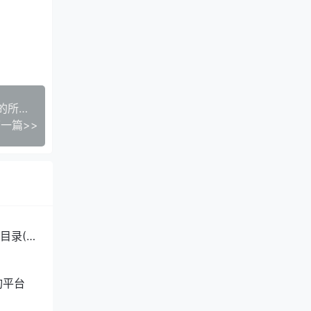
美国西太平洋大学工商管理学博士学位(DBA)专业的所有中国籍学员名单
一篇>>
目录(2
询平台